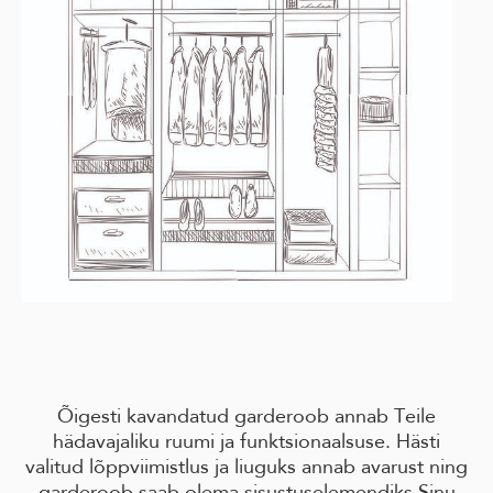
Õigesti kavandatud garderoob annab Teile
hädavajaliku ruumi ja funktsionaalsuse. Hästi
valitud lõppviimistlus ja liuguks annab avarust ning
garderoob saab olema sisustuselemendiks Sinu